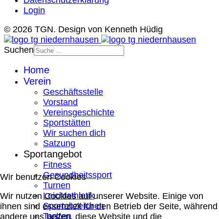
Login
© 2026 TGN. Design von Kenneth Hüdig
Suchen
Home
Verein
Geschäftsstelle
Vorstand
Vereinsgeschichte
Sportstätten
Wir suchen dich
Satzung
Sportangebot
Fitness
Gesundheitssport
Wir benutzen Cookies
Turnen
Leichtathletik
Wir nutzen Cookies auf unserer Website. Einige von
Sportabzeichen
ihnen sind essenziell für den Betrieb der Seite, während
Tanzen
andere uns helfen, diese Website und die